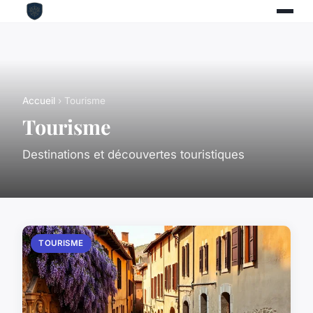
Accueil
› Tourisme
Tourisme
Destinations et découvertes touristiques
TOURISME