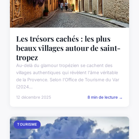
Les trésors cachés : les plus
beaux villages autour de saint-
tropez
Au-delà du glamour tropézien se cachent des
villages authentiques qui révèlent l'âme véritable
de la Provence. Selon l'Office de Tourisme du Var
(2024...
12 décembre 2025
8 min de lecture →
TOURISME