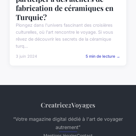
fabrication de céramiques en
Turquie?
Plongez dans l'univers fascinant des croisières
culturelles, où l'art rencontre le voyage. Si vous
rêvez de découvrir les secrets de la céramique
turq...
3 juin 2024
5 min de lecture →
Creatrice2Voyages
“Votre magazine digital dédié à l'art de voyager
autrement”
Mentions légales
Contact