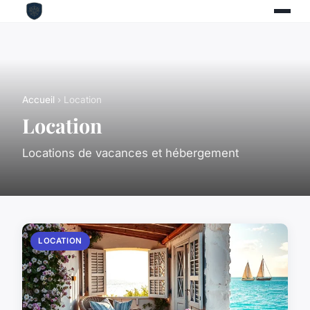
Accueil
› Location
Location
Locations de vacances et hébergement
LOCATION