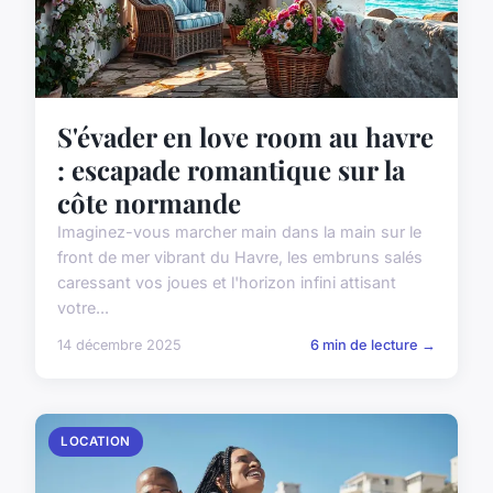
S'évader en love room au havre
: escapade romantique sur la
côte normande
Imaginez-vous marcher main dans la main sur le
front de mer vibrant du Havre, les embruns salés
caressant vos joues et l'horizon infini attisant
votre...
14 décembre 2025
6 min de lecture →
LOCATION