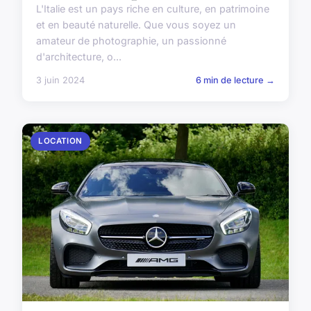
L'Italie est un pays riche en culture, en patrimoine
et en beauté naturelle. Que vous soyez un
amateur de photographie, un passionné
d'architecture, o...
3 juin 2024
6 min de lecture →
LOCATION