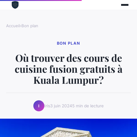
Accueil
›
Bon plan
BON PLAN
Où trouver des cours de
cuisine fusion gratuits à
Kuala Lumpur?
Iris
3 juin 2024
5 min de lecture
I