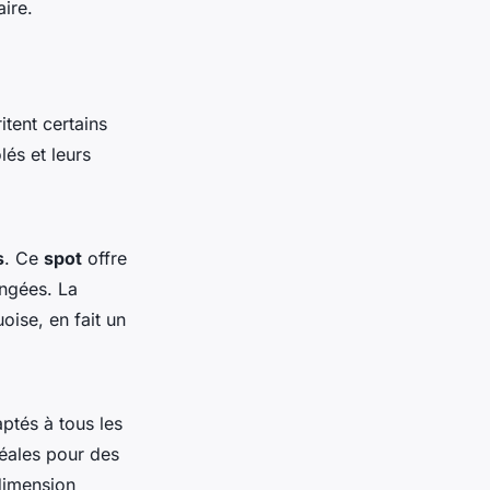
ire.
itent certains
olés et leurs
s
. Ce
spot
offre
ongées. La
oise, en fait un
ptés à tous les
déales pour des
 dimension