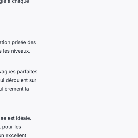
agie à chaque
ation prisée des
 les niveaux.
vagues parfaites
ui déroulent sur
ulièrement la
ae est idéale.
t pour les
un excellent