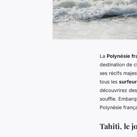
La
Polynésie fr
destination de 
ses récifs maje
tous les
surfeu
découvrirez des
souffle. Embarq
Polynésie frança
Tahiti, le 