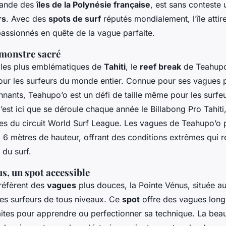
grande des
îles de la Polynésie française
, est sans conteste
rs
. Avec des
spots de surf
réputés mondialement, l’île atti
passionnés en quête de la vague parfaite.
 monstre sacré
les plus emblématiques de
Tahiti
, le
reef break
de Teahupo’
our les surfeurs du monde entier. Connue pour ses vagues p
nants, Teahupo’o est un défi de taille même pour les surfe
est ici que se déroule chaque année le Billabong Pro Tahiti
ées du circuit World Surf League. Les vagues de Teahupo’o
à 6 mètres de hauteur, offrant des conditions extrêmes qui 
 du surf.
s, un spot accessible
réfèrent des
vagues
plus douces, la Pointe Vénus, située a
les surfeurs de tous niveaux. Ce
spot
offre des vagues long
aites pour apprendre ou perfectionner sa technique. La beau