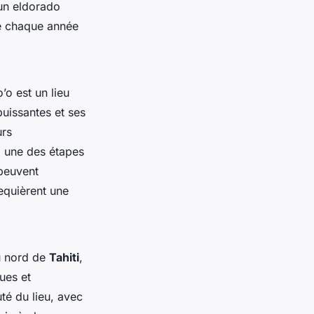
 un eldorado
re chaque année
o est un lieu
uissantes et ses
urs
, une des étapes
 peuvent
requièrent une
u nord de
Tahiti
,
ues et
té du lieu, avec