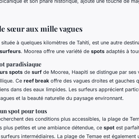
volcanique et son phare historique, ajoute une touche de m
le sœur aux mille vagues
 située à quelques kilomètres de Tahiti, est une autre destin
esurfeurs
. Moorea offre une variété de
spots
adaptés à tous
pot paradisiaque
eurs spots
de
surf
de Moorea, Haapiti se distingue par ses 
llique. Ce
reef break
offre des vagues droites et gauches q
liens dans des eaux limpides. Les surfeurs apprécient partic
agues et la beauté naturelle du paysage environnant.
un spot pour tous
echerchent des conditions plus accessibles, la plage de Tem
 plus petites et une ambiance détendue, ce
spot
est parfai
 surfeurs intermédiaires. La plage de Temae est également 