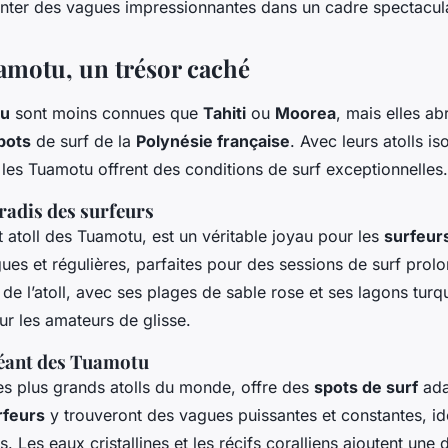
ronter des vagues impressionnantes dans un cadre spectacula
uamotu, un trésor caché
tu
sont moins connues que
Tahiti
ou
Moorea
, mais elles abr
pots
de surf de la
Polynésie française
. Avec leurs atolls is
 les Tuamotu offrent des conditions de surf exceptionnelles.
radis des surfeurs
t atoll des Tuamotu, est un véritable joyau pour les
surfeur
ues et régulières, parfaites pour des sessions de surf prol
 de l’atoll, avec ses plages de sable rose et ses lagons turqu
ur les amateurs de glisse.
géant des Tuamotu
des plus grands atolls du monde, offre des
spots de surf
ada
rfeurs
y trouveront des vagues puissantes et constantes, i
s. Les eaux cristallines et les récifs coralliens ajoutent une