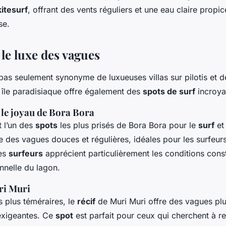
kitesurf
, offrant des vents réguliers et une eau claire propi
se.
le luxe des vagues
pas seulement synonyme de luxueuses villas sur pilotis et 
e île paradisiaque offre également des
spots de surf
incroya
 le joyau de Bora Bora
t l’un des
spots
les plus prisés de Bora Bora pour le
surf
et
e des vagues douces et régulières, idéales pour les surfeur
Les
surfeurs
apprécient particulièrement les conditions const
nnelle du lagon.
ri Muri
s plus téméraires, le
récif
de Muri Muri offre des vagues plu
exigeantes. Ce
spot
est parfait pour ceux qui cherchent à r