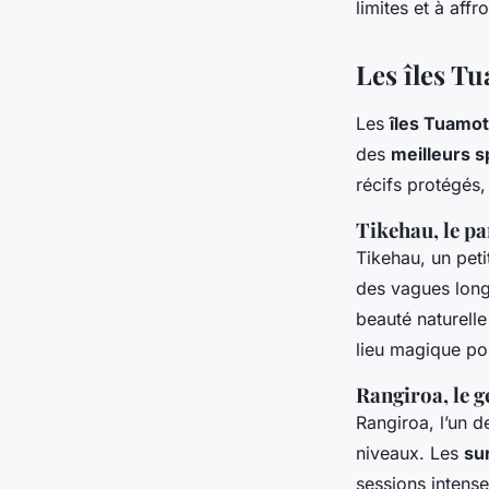
limites et à aff
Les îles T
Les
îles Tuamo
des
meilleurs s
récifs protégés,
Tikehau, le pa
Tikehau, un peti
des vagues long
beauté naturelle
lieu magique po
Rangiroa, le 
Rangiroa, l’un 
niveaux. Les
su
sessions intense