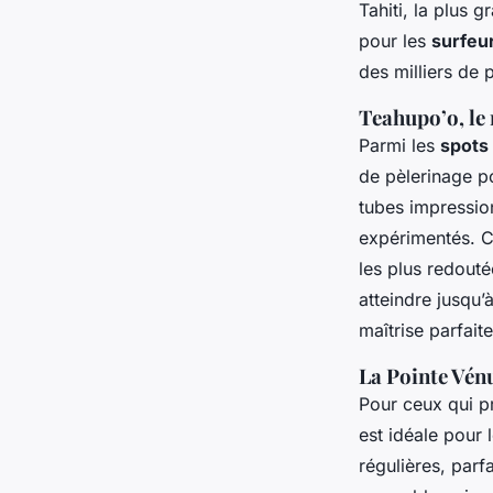
Tahiti, la plus 
pour les
surfeu
des milliers de 
Teahupo’o, le
Parmi les
spots
de pèlerinage p
tubes impression
expérimentés. C’
les plus redout
atteindre jusqu’
maîtrise parfaite
La Pointe Vénu
Pour ceux qui p
est idéale pour 
régulières, parf