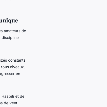
 unique
Les amateurs de
 discipline
lizés constants
e tous niveaux.
ogresser en
 Haapiti et de
ns de vent