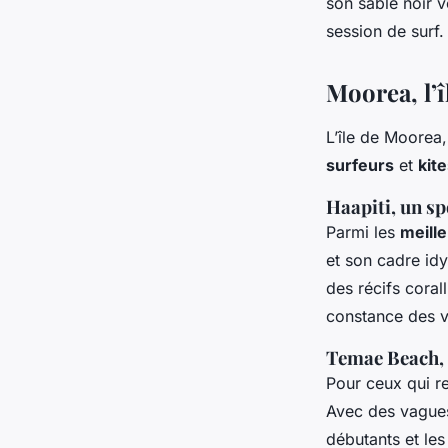
son sable noir 
session de surf.
Moorea, l’î
L’île de Moorea,
surfeurs
et
kit
Haapiti, un s
Parmi les
meill
et son cadre idy
des récifs coral
constance des v
Temae Beach, 
Pour ceux qui r
Avec des vagues
débutants et les