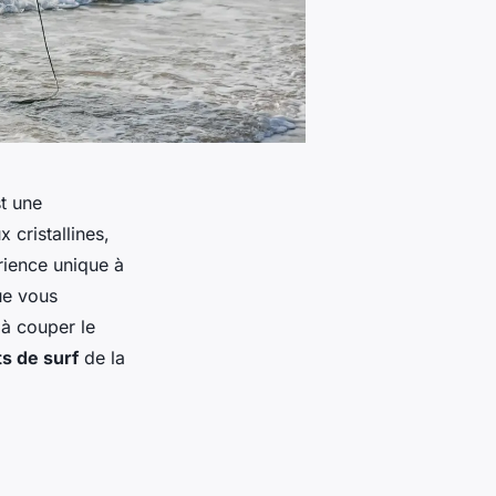
st une
 cristallines,
rience unique à
ue vous
 à couper le
ts de surf
de la