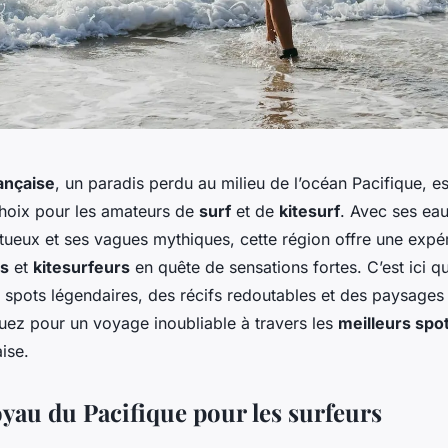
ançaise
, un paradis perdu au milieu de l’océan Pacifique, e
choix pour les amateurs de
surf
et de
kitesurf
. Avec ses eaux
stueux et ses vagues mythiques, cette région offre une expé
rs
et
kitesurfeurs
en quête de sensations fortes. C’est ici q
 spots légendaires, des récifs redoutables et des paysages
uez pour un voyage inoubliable à travers les
meilleurs spo
ise.
joyau du Pacifique pour les surfeurs