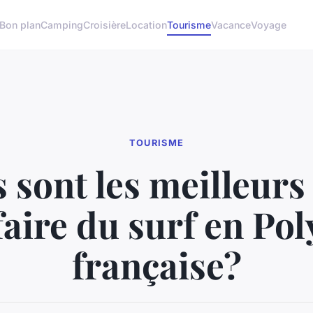
Bon plan
Camping
Croisière
Location
Tourisme
Vacance
Voyage
TOURISME
 sont les meilleurs
faire du surf en Pol
française?