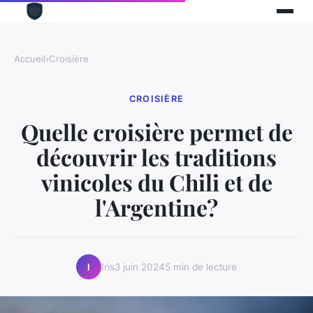
Accueil
›
Croisière
CROISIÈRE
Quelle croisière permet de
découvrir les traditions
vinicoles du Chili et de
l'Argentine?
Iris
3 juin 2024
5 min de lecture
I