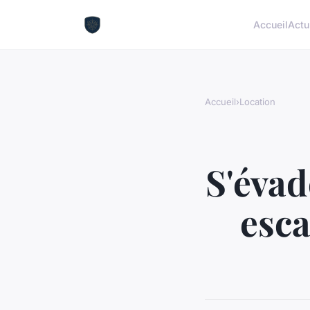
Accueil
Actu
Accueil
›
Location
S'évad
esca