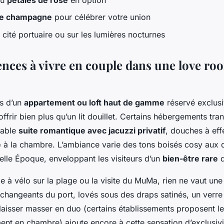
 de champagne
pour célébrer votre union
 cité portuaire ou sur les lumières nocturnes
ences à vivre en couple dans une love ro
es d’un
appartement ou loft haut de gamme
réservé exclus
’offrir bien plus qu’un lit douillet. Certains hébergements tr
table
suite romantique avec jacuzzi privatif
, douches à effe
e
à la chambre. L’ambiance varie des tons boisés cosy aux
Belle Époque, enveloppant les visiteurs d’un
bien-être rare
d
 à vélo sur la plage ou la visite du MuMa, rien ne vaut une
 changeants du port, lovés sous des draps satinés, un verre
 laisser masser en duo (certains établissements proposent l
nt en chambre) ajoute encore à cette sensation d’exclusivi