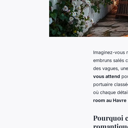
Imaginez-vous m
embruns salés ca
des vagues, une 
vous attend
pou
portuaire class
où chaque détail
room au Havre
Pourquoi c
romantiqu