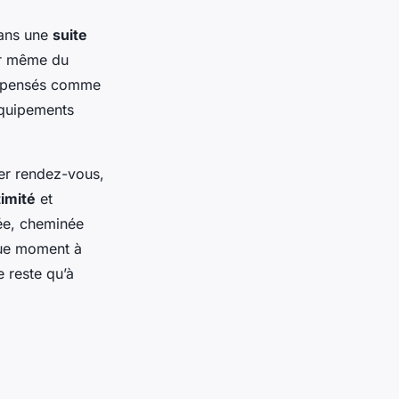
dans une
suite
r même du
es pensés comme
équipements
ier rendez-vous,
timité
et
ée, cheminée
que moment à
e reste qu’à