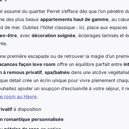
iel assumé du quartier Perret s’efface dès que l’on pénètre 
ne des plus beaux
appartements haut de gamme
, au cœu
d de mer. Oubliez l’hôtel classique : ici, place aux espac
ien-être
, avec
décoration soignée
, éclairages tamisés et 
nte.
d’une première escapade ou de retrouver la magie d’un prem
vacances façon love room
offre un équilibre parfait entre
in
n à remous privatif
,
spa/balnéo
dans une alcôve végétalis
que détail crée un écrin unique pour vivre pleinement cha
uhaitez ajouter un soupçon d’exclusivité à votre séjour, il n
ve room au Havre
.
ivatif
à disposition
n romantique personnalisée
ou
pétales de rose
en option