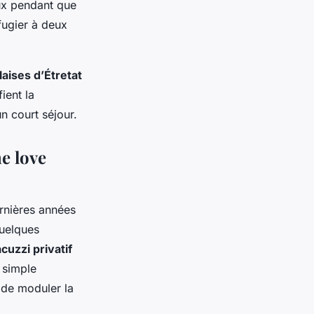
ux pendant que
éfugier à deux
laises d’Étretat
ient la
n court séjour.
ne love
rnières années
quelques
acuzzi privatif
e simple
é de moduler la