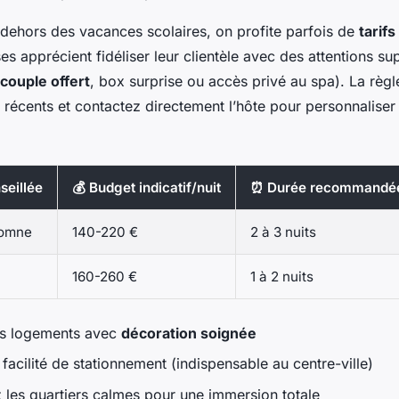
 dehors des vacances scolaires, on profite parfois de
tarifs
es apprécient fidéliser leur clientèle avec des attentions s
couple offert
, box surprise ou accès privé au spa). La règl
s récents et contactez directement l’hôte pour personnaliser 
seillée
💰 Budget indicatif/nuit
⏰ Durée recommandé
tomne
140-220 €
2 à 3 nuits
160-260 €
1 à 2 nuits
 les logements avec
décoration soignée
a facilité de stationnement (indispensable au centre-ville)
z les quartiers calmes pour une immersion totale