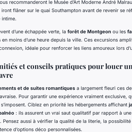
 vous recommanderont le Musée d’Art Moderne André Malra
es iront flâner sur le quai Southampton avant de revenir se r
 intime.
êvent d’une échappée verte, la
forêt de Montgeon
ou les
fa
 en moins d’une heure depuis la ville. Ces excursions amplif
onnexion, idéale pour renforcer les liens amoureux lors d’u
nitiés et conseils pratiques pour louer u
avre
ements et de suites romantiques
a largement fleuri ces de
havraise. Pour garantir une expérience vraiment exclusive, 
s’imposent. Ciblez en priorité les hébergements affichant
j
balnéo
: ils assurent un vrai saut qualitatif par rapport à un
Pensez aussi à vérifier la qualité de la literie, la possibilit
stence d’options déco personnalisées.