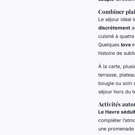
Combiner plais
Le séjour idéal 
discrètement
au
cuisiné à quatr
Quelques
love 
histoire de sub
À la carte, plus
terrasse, platea
bougie ou soin s
séjour hors du t
Activités aut
Le Havre séduit 
compléter l’atm
une promenade su