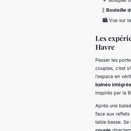
🍾
Bouteille
🏙 Vue sur la
Les expéri
Havre
Passer les port
couples, c’est s
l’espace en véri
balnéo intégré
inspirés par la 
Après une balade
face aux reflets
table basse. Se
couple
directeme