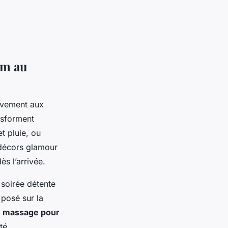
om au
ivement aux
ansforment
t pluie, ou
 décors glamour
ès l’arrivée.
 soirée détente
 posé sur la
e
massage pour
té.