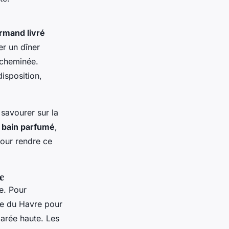
rmand livré
er un dîner
 cheminée.
disposition,
savourer sur la
e
bain parfumé
,
pour rendre ce
e
e. Pour
age du Havre pour
marée haute. Les