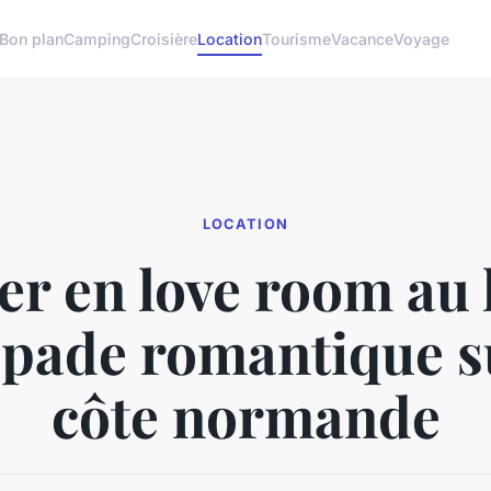
Bon plan
Camping
Croisière
Location
Tourisme
Vacance
Voyage
LOCATION
er en love room au 
pade romantique s
côte normande