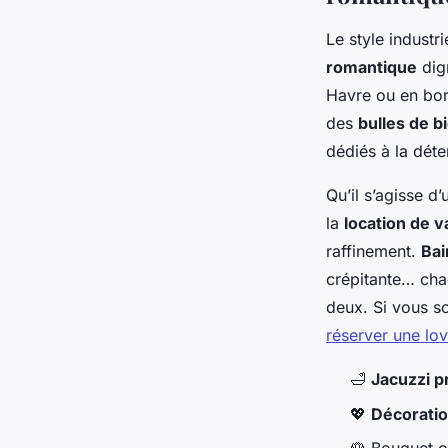
Le style industr
romantique
dig
Havre ou en bor
des
bulles de b
dédiés à la déte
Qu’il s’agisse 
la
location de 
raffinement.
Bai
crépitante… cha
deux. Si vous so
réserver une lo
🛁
Jacuzzi pr
💖
Décoratio
🌹 Bouquet 