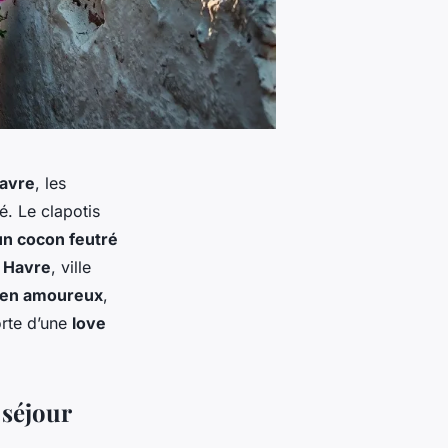
Havre
, les
é. Le clapotis
un cocon feutré
 Havre
, ville
 en amoureux
,
orte d’une
love
 séjour