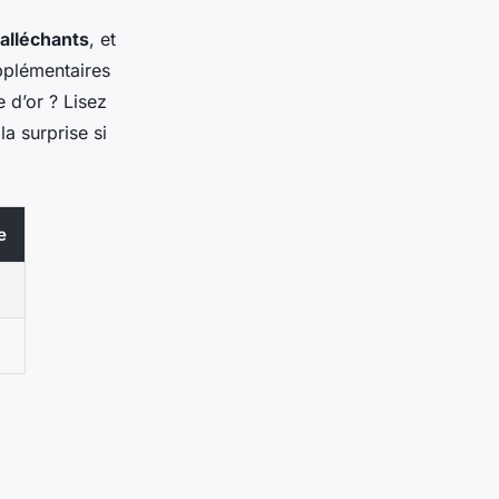
 alléchants
, et
upplémentaires
e d’or ? Lisez
la surprise si
e