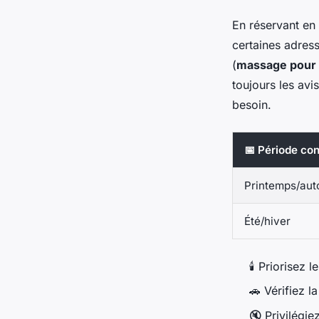
En réservant en
certaines adress
(
massage pour 
toujours les avi
besoin.
📅 Période con
Printemps/au
Été/hiver
🕯️ Priorisez
🚗 Vérifiez l
🔇 Privilégie