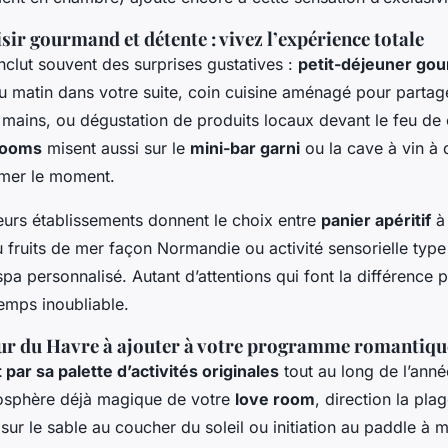
ir gourmand et détente : vivez l’expérience totale
inclut souvent des surprises gustatives :
petit-déjeuner gou
 matin dans votre suite, coin cuisine aménagé pour partag
e mains, ou dégustation de produits locaux devant le feu de
rooms
misent aussi sur le
mini-bar garni
ou la cave à vin à 
limer le moment.
ieurs établissements donnent le choix entre
panier apéritif
à 
u fruits de mer façon Normandie ou activité sensorielle typ
pa personnalisé. Autant d’attentions qui font la différence 
emps inoubliable.
our du Havre à ajouter à votre programme romantiqu
par sa palette d’activités originales
tout au long de l’anné
osphère déjà magique de votre
love room
, direction la pl
r le sable au coucher du soleil ou initiation au paddle à 