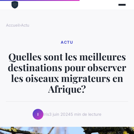
Accueil
›
Actu
ACTU
Quelles sont les meilleures
destinations pour observer
les oiseaux migrateurs en
Afrique?
Iris
3 juin 2024
5 min de lecture
I